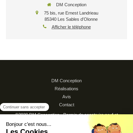
DM Conception
75 bis, rue Ernest Landrieau
85340
Les Sables d'Olonne
Afficher le téléphone
DM Conception
Réalisations
Avis
Contact
©2020 DM Conception - Permis de construire neuf et
rénovation